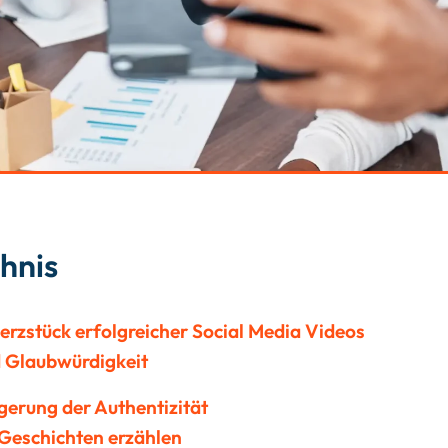
chnis
Herzstück erfolgreicher Social Media Videos
 Glaubwürdigkeit
igerung der Authentizität
Geschichten erzählen