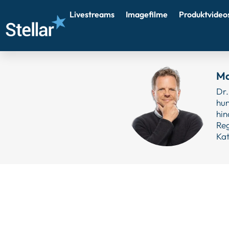
Livestreams
Imagefilme
Produktvideo
Ma
Dr.
hun
hin
Reg
Kat