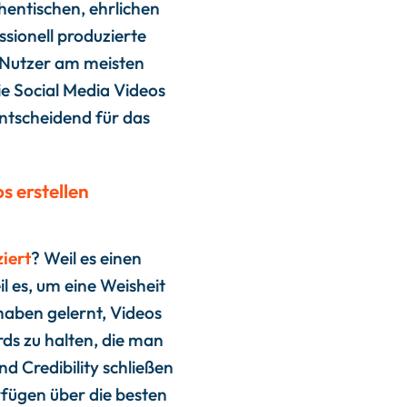
thentischen, ehrlichen
sionell produzierte
ie Nutzer am meisten
e Social Media Videos
entscheidend für das
iert
? Weil es einen
l es, um eine Weisheit
 haben gelernt, Videos
rds zu halten, die man
d Credibility schließen
erfügen über die besten