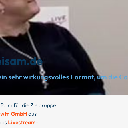
eisam.de
ein sehr wirkungsvolles Format, um die C
tform für die Zielgruppe
nwtn GmbH
aus
 das
Livestream-