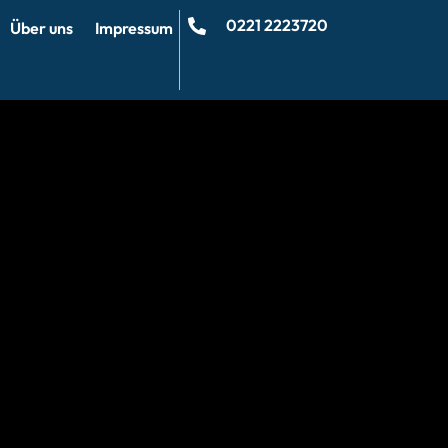
0221 2223720
Über uns
Impressum