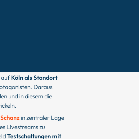
l auf
Köln als Standort
rotagonisten. Daraus
den und in diesem die
ckeln.
 Schanz
in zentraler Lage
des Livestreams zu
eld
Testschaltungen mit